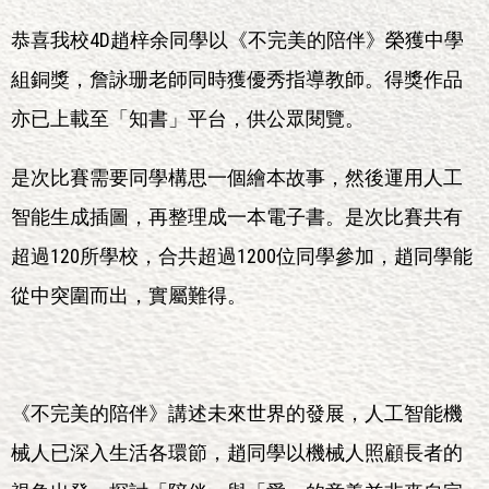
恭喜我校4D趙梓余同學以《不完美的陪伴》榮獲中學
組銅獎，詹詠珊老師同時獲優秀指導教師。得獎作品
亦已上載至「知書」平台，供公眾閱覽。
是次比賽需要同學構思一個繪本故事，然後運用人工
智能生成插圖，再整理成一本電子書。是次比賽共有
超過120所學校，合共超過1200位同學參加，趙同學能
從中突圍而出，實屬難得。
《不完美的陪伴》講述未來世界的發展，人工智能機
械人已深入生活各環節，趙同學以機械人照顧長者的