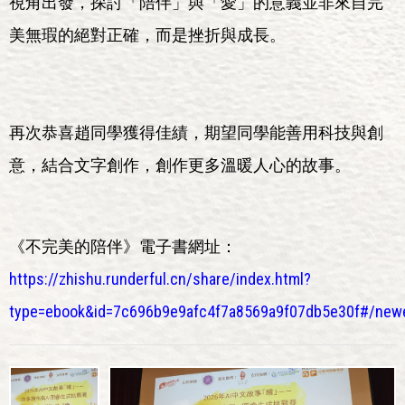
視角出發，探討「陪伴」與「愛」的意義並非來自完
美無瑕的絕對正確，而是挫折與成長。
再次恭喜趙同學獲得佳績，期望同學能善用科技與創
意，結合文字創作，創作更多溫暖人心的故事。
《不完美的陪伴》電子書網址：
https://zhishu.runderful.cn/share/index.html?
type=ebook&id=7c696b9e9afc4f7a8569a9f07db5e30f#/new