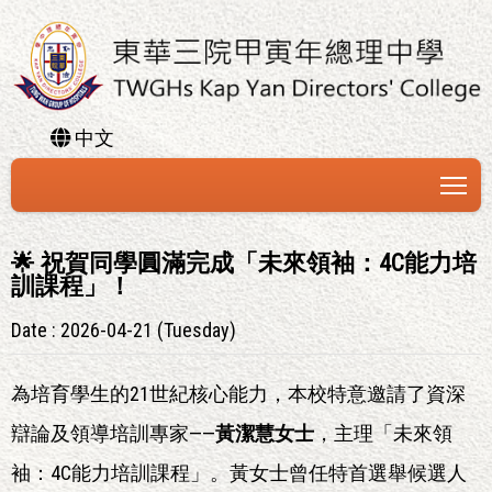
中文
To
🌟 祝賀同學圓滿完成「未來領袖：4C能力培
訓課程」！
Date : 2026-04-21 (Tuesday)
為培育學生的21世紀核心能力，本校特意邀請了資深
辯論及領導培訓專家——
黃潔慧女士
，主理「未來領
袖：4C能力培訓課程」。黃女士曾任特首選舉候選人