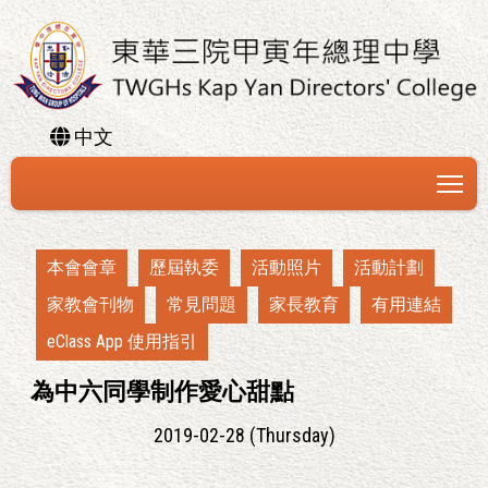
中文
To
本會會章
歷屆執委
活動照片
活動計劃
家教會刊物
常見問題
家長教育
有用連結
eClass App 使用指引
為中六同學制作愛心甜點
2019-02-28 (Thursday)