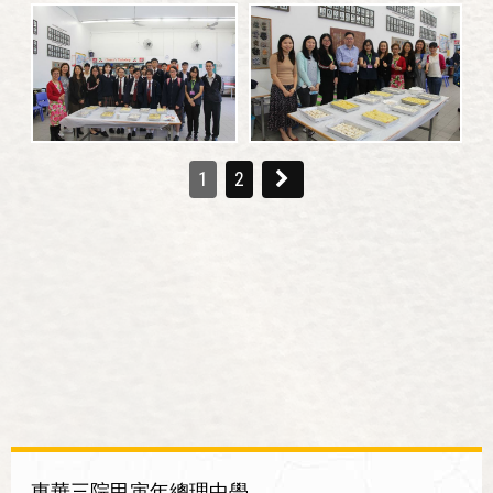
1
2
東華三院甲寅年總理中學