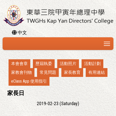
中文
To
本會會章
歷屆執委
活動照片
活動計劃
家教會刊物
常見問題
家長教育
有用連結
eClass App 使用指引
家長日
2019-02-23 (Saturday)