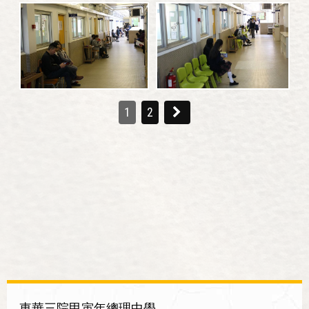
1
2
東華三院甲寅年總理中學