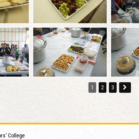
1
2
3
rs' College