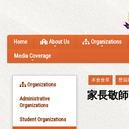
Home
About Us
Organizations
Media Coverage
本會會章
歷屆
Organizations
家長敬師
Administrative
Organizations
Student Organizations