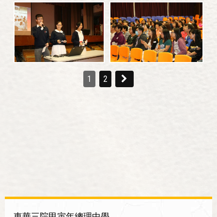
1
2
東華三院甲寅年總理中學