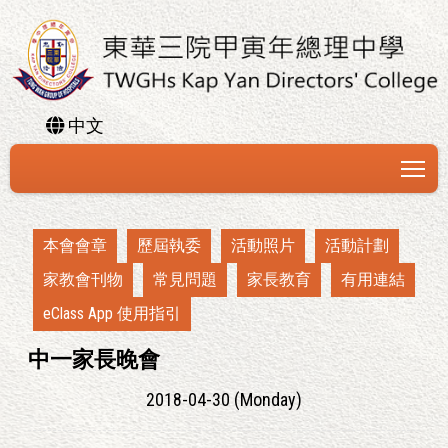
中文
To
本會會章
歷屆執委
活動照片
活動計劃
家教會刊物
常見問題
家長教育
有用連結
eClass App 使用指引
中一家長晚會
2018-04-30 (Monday)