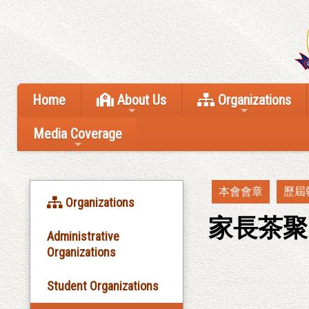
Home
About Us
Organizations
Media Coverage
本會會章
歷屆
Organizations
家長茶聚
Administrative
Organizations
Student Organizations