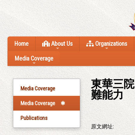
Home
About Us
Organizations
Media Coverage
東華三院
Media Coverage
難能力
Media Coverage
Publications
原文網址: