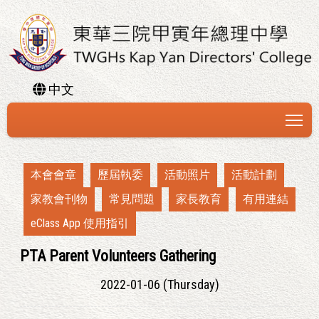
中文
To
本會會章
歷屆執委
活動照片
活動計劃
家教會刊物
常見問題
家長教育
有用連結
eClass App 使用指引
PTA Parent Volunteers Gathering
2022-01-06 (Thursday)