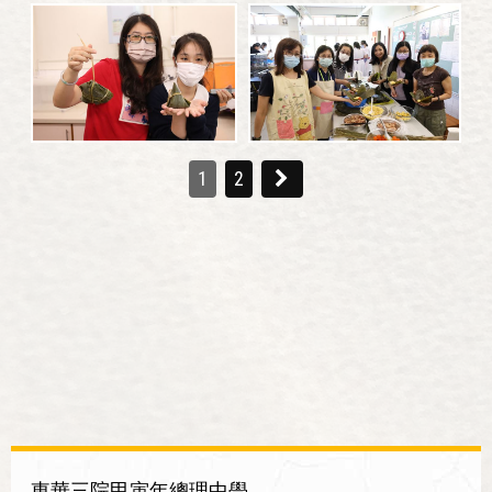
1
2
東華三院甲寅年總理中學