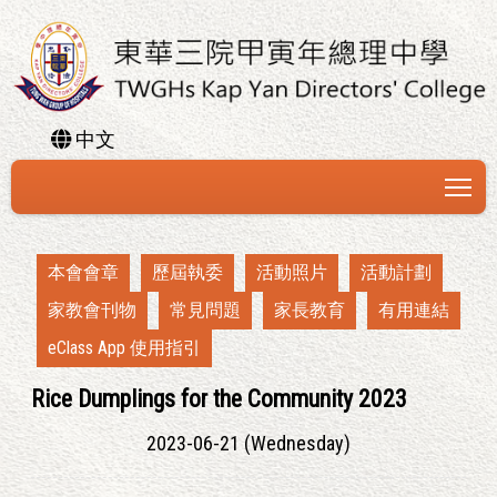
中文
To
本會會章
歷屆執委
活動照片
活動計劃
家教會刊物
常見問題
家長教育
有用連結
eClass App 使用指引
Rice Dumplings for the Community 2023
2023-06-21 (Wednesday)