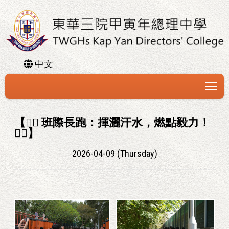
中文
To
【🏃‍♀️ 班際長跑：揮灑汗水，燃點毅力！
🏃‍♂️】
2026-04-09 (Thursday)