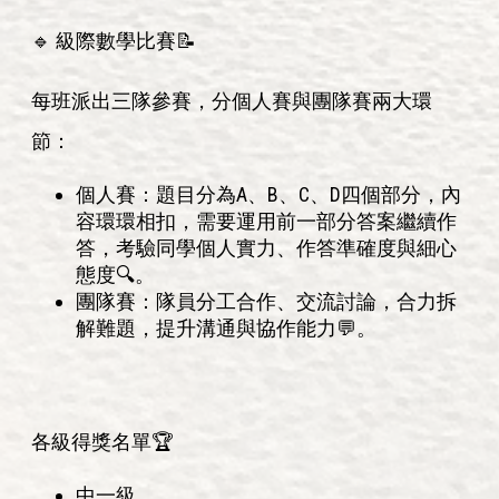
🔹 級際數學比賽📝
每班派出三隊參賽，分個人賽與團隊賽兩大環
節：
個人賽：題目分為A、B、C、D四個部分，內
容環環相扣，需要運用前一部分答案繼續作
答，考驗同學個人實力、作答準確度與細心
態度🔍。
團隊賽：隊員分工合作、交流討論，合力拆
解難題，提升溝通與協作能力💬。
各級得獎名單🏆
中一級