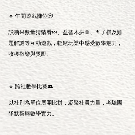
🔹 午間遊戲攤位🎲
設糖果數量猜猜看🍬、益智木拼圖、五子棋及難
題解謎等互動遊戲，輕鬆玩樂中感受數學魅力，
收穫歡樂與獎勵。
🔹 跨社數學比賽👥
以社別為單位展開比拼，凝聚社員力量，考驗團
隊默契與數學實力。