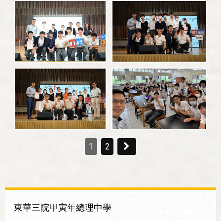
1
2
東華三院甲寅年總理中學