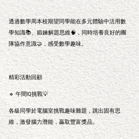
透過數學周本校期望同學能在多元體驗中活用數
學知識📚、鍛鍊解題思維🧠，同時培養良好的團
隊協作意識🤝，感受數學趣味。
精彩活動回顧
🔹 午間IQ挑戰💡
各級同學於電腦室挑戰趣味難題，跳出固有思
維，激發腦力潛能，贏取豐富獎品。