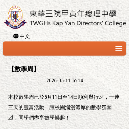
中文
To
【數學周】
2026-05-11 To 14
本校數學周已於5月11日至14日順利舉行🎉，一連
三天的豐富活動，讓校園瀰漫濃厚的數學氛圍
📐，同學們盡享數學樂趣！