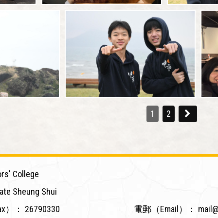
1
2
rs' College
ate Sheung Shui
ax）：
26790330
電郵（Email）：
mail@