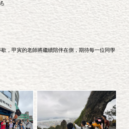

停歇，甲寅的老師將繼續陪伴在側，期待每一位同學