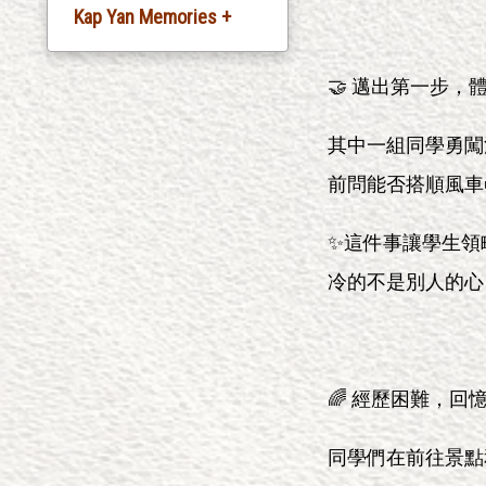
Kap Yan Memories +
Silver Jubliee
🤝 邁出第一步，
Celebration
其中一組同學勇闖
20th Anniversary
Celebration
前問能否搭順風車
30th Anniversary
✨這件事讓學生領
Celebration
冷的不是別人的心
35th Anniversary
Celebration
🌈 經歷困難，回
同學們在前往景點