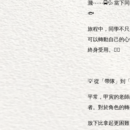
濺⋯⋯🚍💦 
🐟
旅程中，同學不只
可以轉動自己的心
終身受用。🧘‍♂️
💡 從「帶隊」
平常，甲寅的老師
者。對於角色的轉
放下比拿起更困難