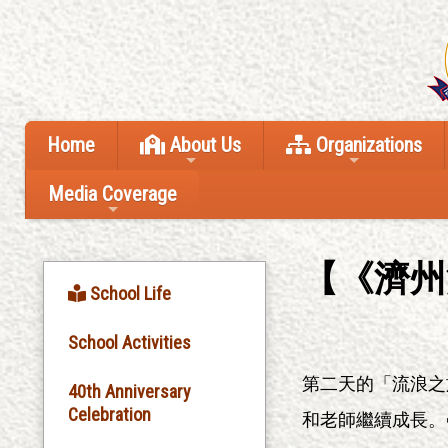
Home
About Us
Organizations
Media Coverage
【《濟州
School Life
School Activities
第二天的「流浪之
40th Anniversary
Celebration
和老師繼續成長。