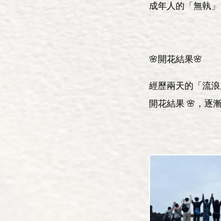
成年人的「無執」
🌸開花結果🌸
經歷兩天的「流浪
開花結果 🌸，逐