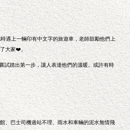
此時遇上一輛印有中文字的旅遊車，老師鼓勵他們上
了大家❤️。
嘗試踏出第一步，讓人表達他們的溫暖。或許有時
館、巴士司機過站不理、雨水和車輛的泥水無情飛