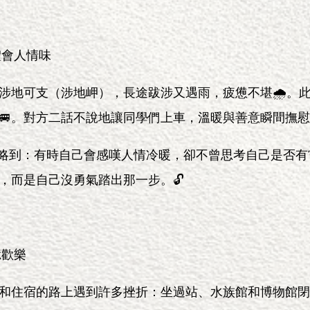
體會人情味
涉地可支（涉地岬），長途跋涉又遇雨，疲憊不堪🌧️。
🚐。對方二話不說地讓同學們上車，溫暖與善意瞬間撫慰
略到：有時自己會感嘆人情冷暖，卻不曾思考自己是否有
，而是自己沒勇氣踏出那一步。🔓
憶歡樂
和住宿的路上遇到許多挫折：坐過站、水族館和博物館閉