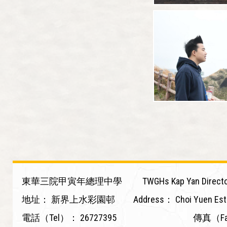
東華三院甲寅年總理中學
TWGHs Kap Yan Directo
地址：
新界上水彩園邨
Address：
Choi Yuen Est
電話（Tel）：
26727395
傳真（F