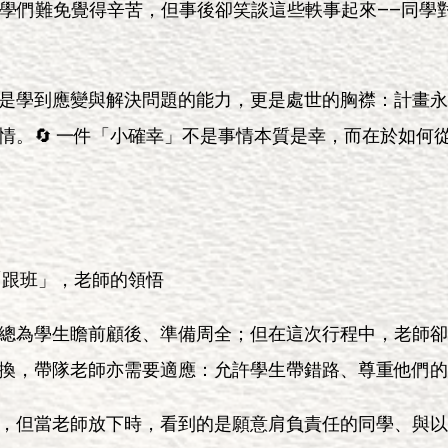
當下同學們難免覺得辛苦，但事後卻笑談這些軼事起來——同
是學到應變與解決問題的能力，更是處世的胸襟：計畫永
情。🔄 一件「小確幸」不是事情本質是幸，而在於如何
到「跟班」，老師的領悟
總為學生瞻前顧後、準備周全；但在這次行程中，老師卻
換，帶隊老師亦需要適應：允許學生帶錯路、尊重他們的決
，但當老師放下時，看到的是願意肩負責任的同學、與以