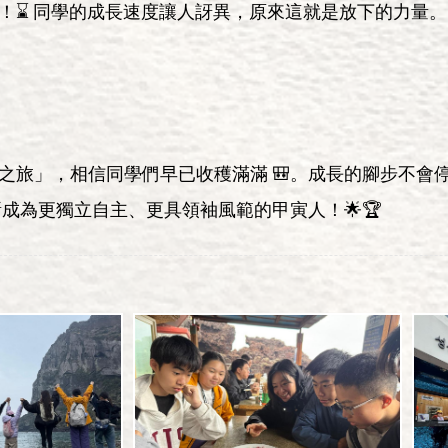
！⌛ 同學的成長速度讓人訝異，原來這就是放下的力量。
之旅」，相信同學們早已收穫滿滿 🎒。成長的腳步不會
漸成為更獨立自主、更具領袖風範的甲寅人！🌟🏆