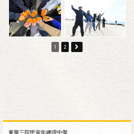
1
2
東華三院甲寅年總理中學