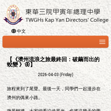
中文
To
【《濟州流浪之旅最終回：破繭而出的
蛻變 》🦋】
2026-04-03 (Friday)
旅程來到了尾聲。最後一天，同學們一起漫步在
濟州的偶來小路。
微風輕拂，大家細看沿途風光，也將這幾天的學