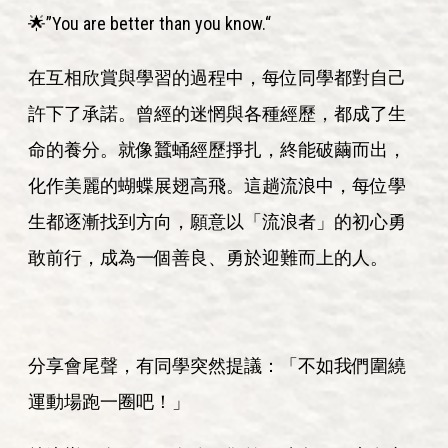
🌟”You are better than you know.“
在互相欣賞與學習的過程中，每位同學都對自己
許下了承諾。曾經的迷惘與各種經歷，都成了生
命的養分。就像蠶蛹經歷掙扎，終能破繭而出，
化作美麗的蝴蝶展翅高飛。這趟流浪中，每位學
生都逐漸找到方向，願意以「流浪者」的初心勇
敢前行，成為一個善良、勇於迎難而上的人。
分享會尾聲，有同學突然提議：「不如我們圍繞
運動場跑一圈吧！」