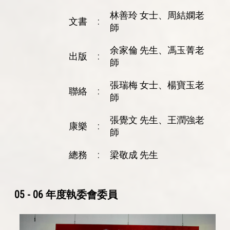
林善玲 女士、周結嫻老
文書
:
師
余家倫 先生、馮玉菁老
出版
:
師
張瑞梅 女士、楊寶玉老
聯絡
:
師
張覺文 先生、王潤強老
康樂
:
師
總務
:
梁敬成 先生
05 - 06 年度執委會委員