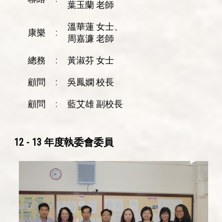
葉玉蘭 老師
溫華蓮 女士、
康樂
:
周嘉濂 老師
總務
:
黃淑芬 女士
顧問
:
吳鳳嫻 校長
顧問
:
藍艾雄 副校長
12 - 13 年度執委會委員