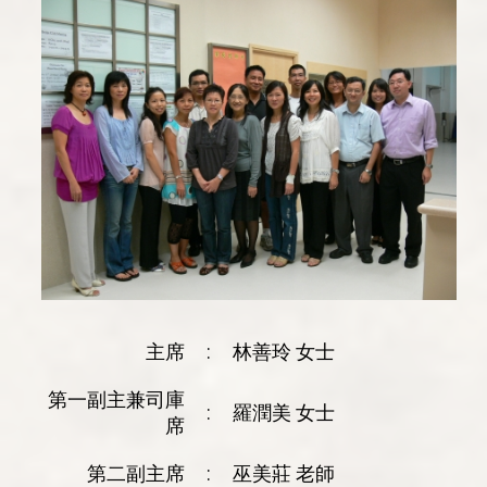
主席
:
林善玲 女士
第一副主兼司庫
:
羅潤美 女士
席
第二副主席
:
巫美莊 老師