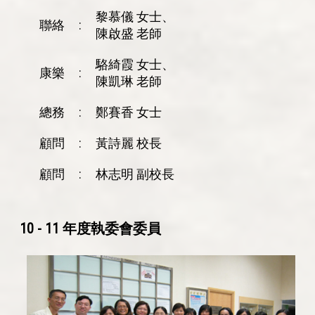
黎慕儀 女士、
聯絡
:
陳啟盛 老師
駱綺霞 女士、
康樂
:
陳凱琳 老師
總務
:
鄭賽香 女士
顧問
:
黃詩麗 校長
顧問
:
林志明 副校長
10 - 11 年度執委會委員