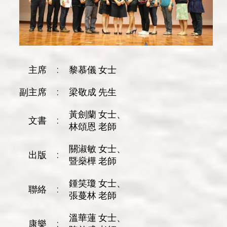
主席
:
黎慕儀 女士
副主席
:
梁敬成 先生
黃劍蘭 女士、
文書
:
林頌恩 老師
關淑敏 女士、
出版
:
暨燊樺 老師
鍾笑瓊 女士、
聯絡
:
張蔓林 老師
溫華蓮 女士、
康樂
: