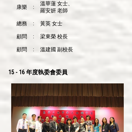
溫華蓮 女士、
康樂
:
羅安妍 老師
總務
:
黃英 女士
顧問
:
梁東榮 校長
顧問
:
溫建國 副校長
15 - 16 年度執委會委員