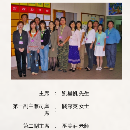
主席
:
劉星帆 先生
第一副主兼司庫
關潔英 女士
:
席
第二副主席
:
巫美莊 老師