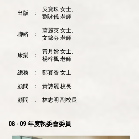
吳寶珠 女士、
出版
:
劉詠儀 老師
蕭麗英 女士、
聯絡
:
文錦芬 老師
黃月嫦 女士、
康樂
:
楊梓楓 老師
總務
:
鄭賽香 女士
顧問
:
黃詩麗 校長
顧問
:
林志明 副校長
08 - 09 年度執委會委員