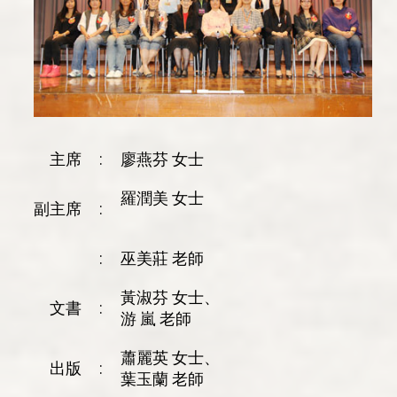
主席
:
廖燕芬 女士
羅潤美 女士
副主席
:
:
巫美莊 老師
黃淑芬 女士、
文書
:
游 嵐 老師
蕭麗英 女士、
出版
:
葉玉蘭 老師