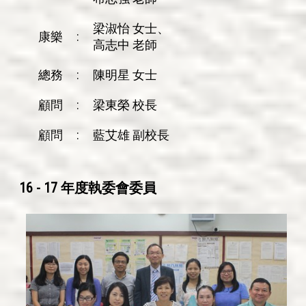
梁淑怡 女士、
康樂
:
高志中 老師
總務
:
陳明星 女士
顧問
:
梁東榮 校長
顧問
:
藍艾雄 副校長
16 - 17 年度執委會委員