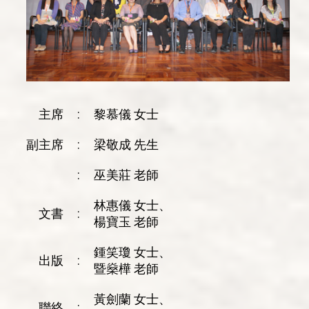
主席
:
黎慕儀 女士
副主席
:
梁敬成 先生
:
巫美莊 老師
林惠儀 女士、
文書
:
楊寶玉 老師
鍾笑瓊 女士、
出版
:
暨燊樺 老師
黃劍蘭 女士、
聯絡
: