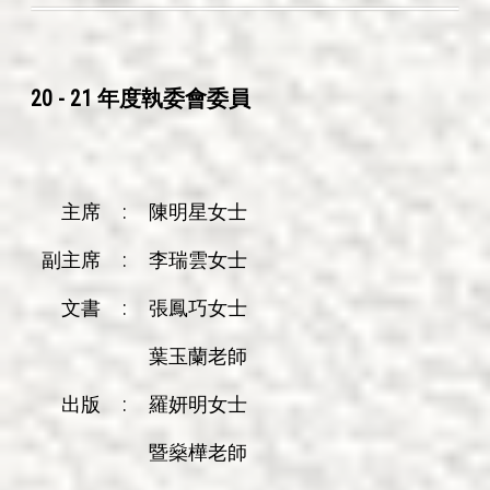
20 - 21 年度執委會委員
主席
:
陳明星女士
副主席
:
李瑞雲女士
文書
:
張鳳巧女士
葉玉蘭老師
出版
:
羅妍明女士
暨燊樺老師