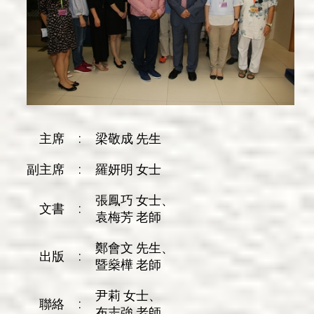
主席
:
梁敬成 先生
副主席
:
羅妍明 女士
張鳳巧 女士、
文書
:
袁梅芳 老師
鄭會文 先生、
出版
:
暨燊樺 老師
尹莉 女士、
聯絡
:
布志強 老師