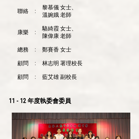
黎慕儀 女士、
聯絡
:
溫婉娥 老師
駱綺霞 女士、
康樂
:
陳偉康 老師
總務
:
鄭賽香 女士
顧問
:
林志明 署理校長
顧問
:
藍艾雄 副校長
11 - 12 年度執委會委員