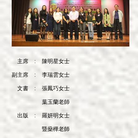
主席
:
陳明星女士
副主席
:
李瑞雲女士
文書
:
張鳳巧女士
葉玉蘭老師
出版
:
羅妍明女士
暨燊樺老師