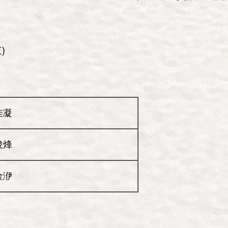
)
佳凝
俊烽
金洢