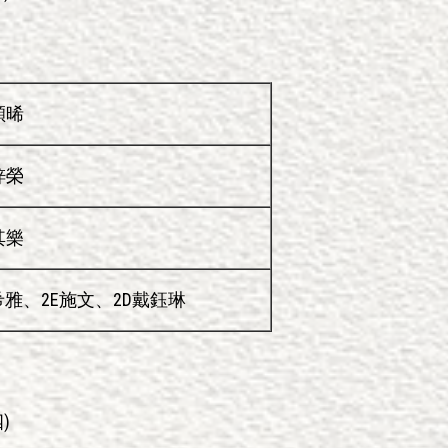
穎晞
梓榮
其樂
希雅、2E施文、2D戴鈺琳
)