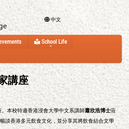
中文
ievements
School Life
作家講座
舉行。本校特邀香港浸會大學中文系講師
蕭欣浩博士
蒞
暢談香港多元飲食文化，並分享其將飲食結合文學