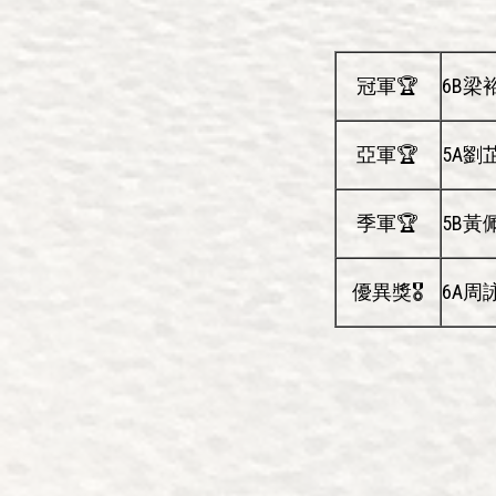
冠軍🏆
6B梁
亞軍🏆
5A劉
季軍🏆
5B黃
優異獎🎖️
6A周