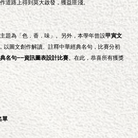
作道路上得到莫大啟發，獲益匪淺。
主題為「色．香．味」。另外，本學年曾設
甲寅文
，以圖文創作解讀、註釋中華經典名句，比賽分初
典名句——資訊圖表設計比賽
。在此，恭喜所有獲獎
名單