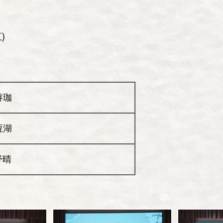
)
睿珈
恆湖
舒晴