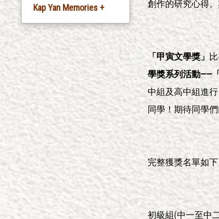
創作的研究心得。
Kap Yan Memories +
Silver Jubliee
Celebration
「甲寅文學獎」
比
20th Anniversary
學獎系列活動——
Celebration
中組及高中組進行
30th Anniversary
同學！期待同學們
Celebration
35th Anniversary
Celebration
完整獲獎名單如下
初級組(中一至中二