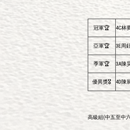
冠軍🏆
4C林
亞軍🏆
3E周
季軍🏆
3A陳
優異獎🎖️
4D陳
高級組(中五至中六