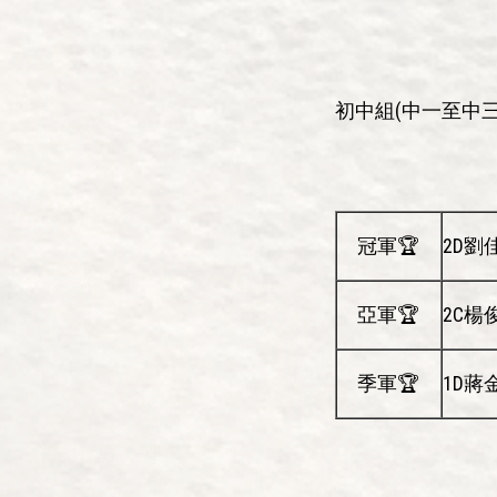
初中組(中一至中三
冠軍🏆
2D劉
亞軍🏆
2C楊
季軍🏆
1D蔣