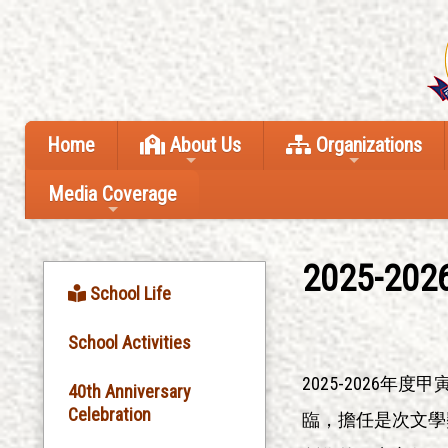
Home
About Us
Organizations
Media Coverage
2025-
School Life
School Activities
2025-202
40th Anniversary
Celebration
臨，擔任是次文學