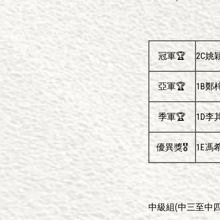
冠軍🏆
2C姚
亞軍🏆
1B鄭
季軍🏆
1D李
優異獎🎖️
1E馮
中級組(中三至中四