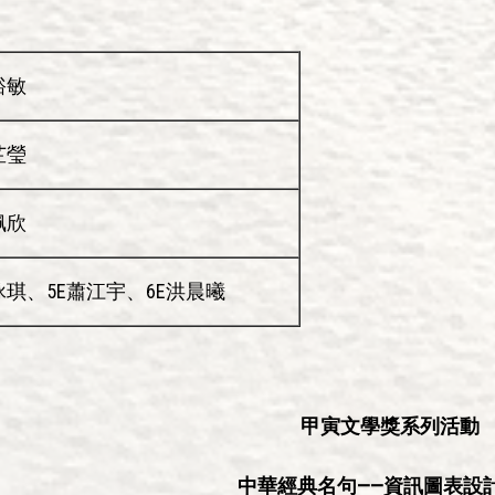
裕敏
芷瑩
佩欣
詠琪、5E蕭江宇、6E洪晨曦
甲寅文學獎系列活動
中華經典名句——資訊圖表設