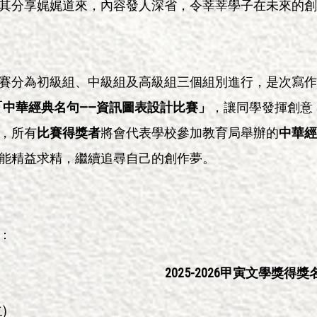
其分享娓娓道來，內容發人深省，令莘莘學子在未來的創
賽分為初級組、中級組及高級組三個組別進行，是次寫作
「中華經典名句——資訊圖表設計比賽」
，讓同學發揮創意
，所有
比賽得獎者
將會代表學校參加教育局舉辦的
中華經
能精益求精，繼續追尋自己的創作夢。
：
2025-2026
甲寅文學獎得獎
)