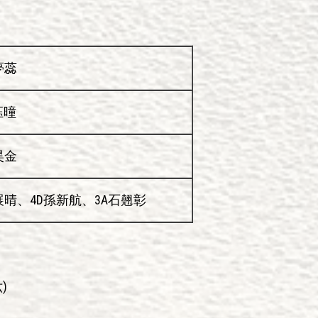
夢蕊
鈺曈
昊金
展晴、4D孫新航、3A石翹彰
)