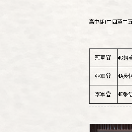
高中組(中四至中五
冠軍🏆
4C趙
亞軍🏆
4A吳
季軍🏆
4E張