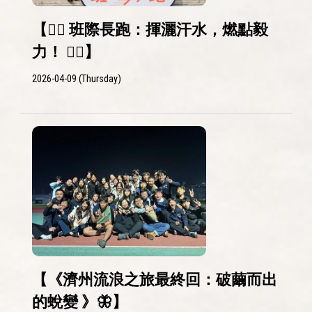
【🏃‍♀️ 班際長跑：揮灑汗水，燃點毅
力！ 🏃‍♂️】
2026-04-09 (Thursday)
【《濟州流浪之旅最終回：破繭而出
的蛻變 》🦋】