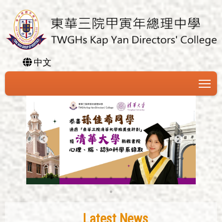
中文
To
Latest News