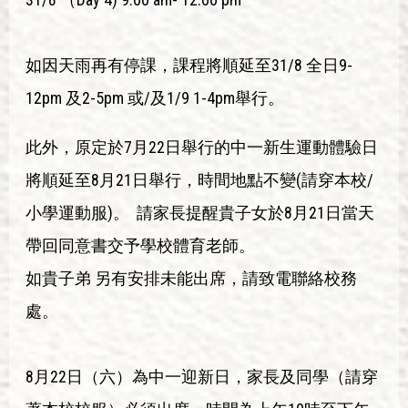
如因天雨再有停課，課程將順延至31/8 全日9-
12pm 及2-5pm 或/及1/9 1-4pm舉行。
此外，原定於7月22日舉行的中一新生運動體驗日
將順延至8月21日舉行，時間地點不變(請穿本校/
小學運動服)。 請家長提醒貴子女於8月21日當天
帶回同意書交予學校體育老師。
如貴子弟 另有安排未能出席，請致電聯絡校務
處。
8月22日（六）為中一迎新日，家長及同學（請穿